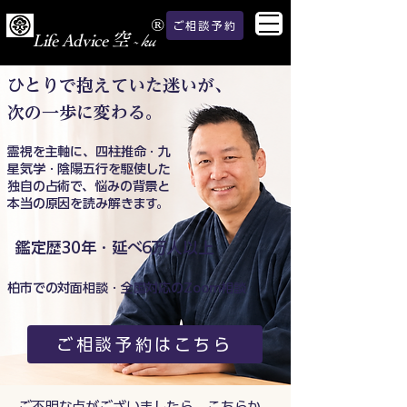
®
ご相談予約
空
Life Advice
ku
~
ひとりで抱えていた迷いが、
次の一歩に変わる。
霊視を主軸に、四柱推命・九
星気学・陰陽五行を駆使した
独自の占術で、悩みの背景と
本当の原因を読み解きます。
鑑定歴30年・延べ6万人以上
柏市での対面相談・全国対応のZoom相談
ご相談予約はこちら
ご不明な点がございましたら、
こちらか